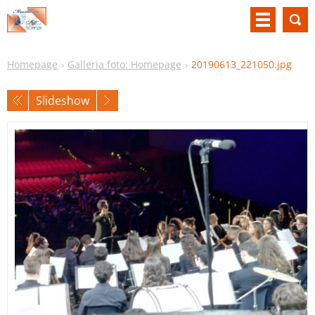
Homepage
Galleria foto: Homepage
20190613_221050.jpg
Slideshow