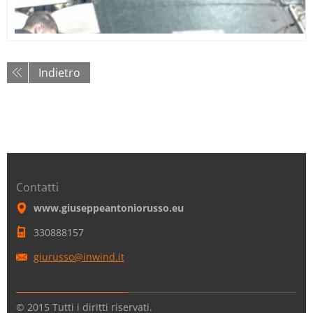
Indietro
Contatti
www.giuseppeantoniorusso.eu
330888157
giurusso
@inwind.
it
© 2015 Tutti i diritti riservati.