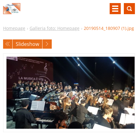
Homepage
Galleria foto: Homepage
20190514_180907 (1).jpg
Slideshow