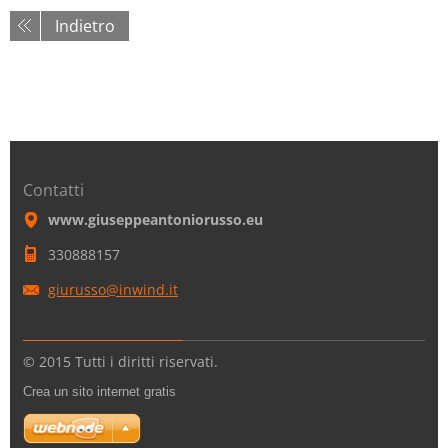
Indietro
Contatti
www.giuseppeantoniorusso.eu
330888157
giurusso
@inwind.
it
© 2015 Tutti i diritti riservati.
Crea un sito internet gratis