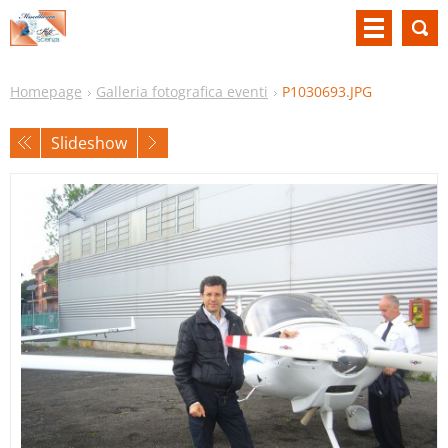
Homepage
Galleria fotografica eventi
P1030693.JPG
Slideshow