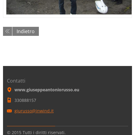
Indietro
Contatti
www.giuseppeantoniorusso.eu
330888157
giurusso
@inwind.
it
© 2015 Tutti i diritti riservati.