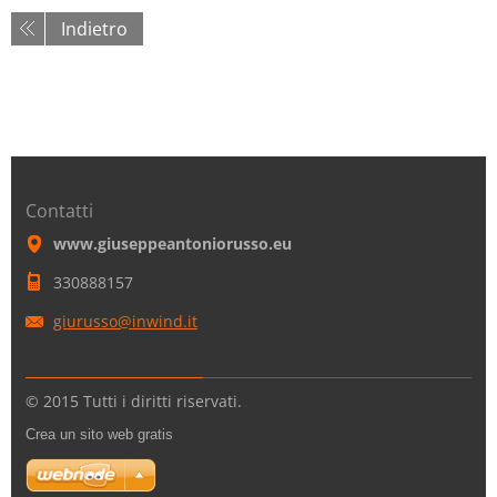
Indietro
Contatti
www.giuseppeantoniorusso.eu
330888157
giurusso
@inwind.
it
© 2015 Tutti i diritti riservati.
Crea un sito web gratis