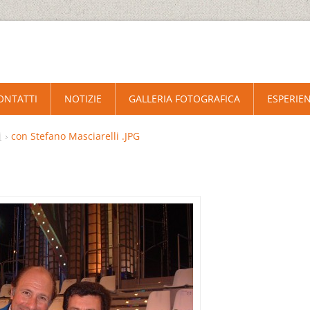
ONTATTI
NOTIZIE
GALLERIA FOTOGRAFICA
ESPERIEN
i
con Stefano Masciarelli .JPG