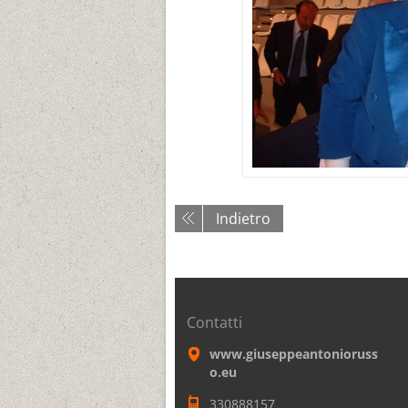
Indietro
Contatti
www.giuseppeantonioruss
o.eu
330888157