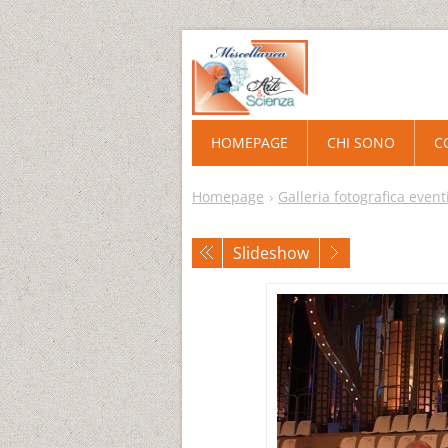
HOMEPAGE
CHI SONO
C
Homepage
Galleria fotografica event
Slideshow