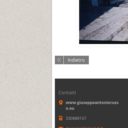
Indietro
Contatti
www.giuseppeantonioruss
o.eu
330888157