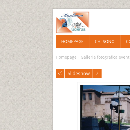
HOMEPAGE
CHI SONO
C
Homepage
Galleria fotografica event
Slideshow