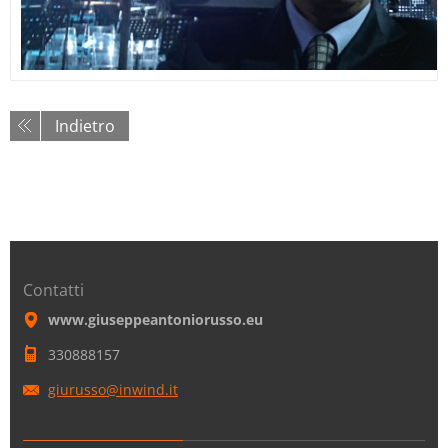
Indietro
Contatti
www.giuseppeantoniorusso.eu
330888157
giurusso
@inwind.
it