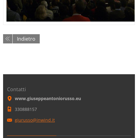
Indietro
Contatti
www.giuseppeantoniorusso.eu
330888157
giurusso
@inwind.
it