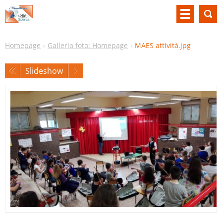
Homepage
Galleria foto: Homepage
MAES attività.jpg
Slideshow