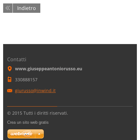
Indietro
Contatti
www.giuseppeantoniorusso.eu
330888157
giurusso
@inwind.
it
© 2015 Tutti i diritti riservati.
Crea un sito web gratis