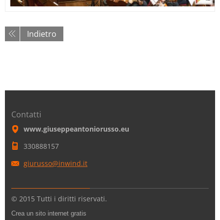
Indietro
Contatti
www.giuseppeantoniorusso.eu
330888157
giurusso
@inwind.
it
© 2015 Tutti i diritti riservati.
Crea un sito internet gratis