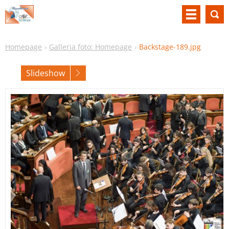
Homepage
Galleria foto: Homepage
Backstage-189.jpg
Slideshow